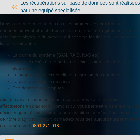
Les récupérations sur base de données sont réalisées
par une équipé spécialisée
Dans la grande majorité des cas, les pannes liées aux bases de
données peuvent être attribués soit à un problème logique soit à une
défaillance physique du serveur qui héberge les fichiers. Les causes
les plus courantes :
La panne du système (SAN, RAID, NAS etc)
L’échec d’accès à une partie de fichier, voir à l’ensemble des
données
La suppression accidentelle ou migration des données
La panne matérielle du serveur
Des données corrompues
Afin de savoir si nous pouvons récupérer vos données, nous
effectuerons un diagnostic complet qui vous permettra de prendre une
décision quant à l’extraction ou non des dites données Pour bénéficier
de notre diagnostic gratuit, contactez-nous dès aujourd’hui par mail ou
au numéro vert
0801 271 016