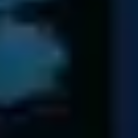
votre entreprise
Contact & Diagnostic
Envoyez votre support et un conseiller rentrera en contact
avec vous
Emballez soigneusement le support
Téléchargez le formulaire et joignez-le au colis
Envoyez le colis via La Poste ou transporteur
formulaire
Vérification
Nous vous présentons un devis comportant la liste des
données récupérées