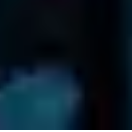
0801 271 016
Termes et Conditions
Conditions de Renvoi
Confidentialité
Questions Fréquentes
Plan du site
© Clinique-De-Donnees
2026