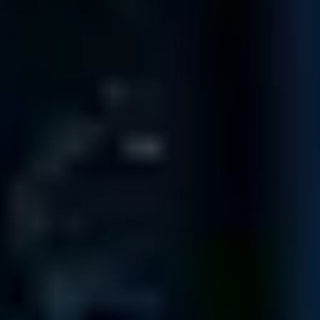
Tous nos techniciens ont déjà analysé plus de 1000 disques durs
!
Rencontrez notre équipe
140.974
Diagnostics
réalisés depuis 2001
92,5
%
De
taux de réussite
sur nos récupérations
4 / 5
Note Avis Client
TrustPilot
14.322
Pièces détachées
en librairie, garantissant gain de temps et
argent