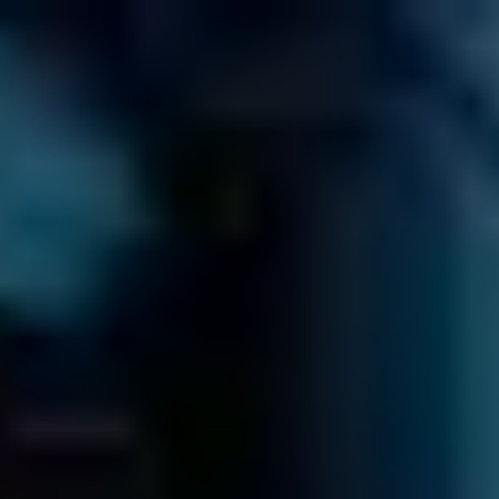
Obtenir un devis
≡
COMBIEN ÇA COÛTE ?
GUIDE DES PRIX