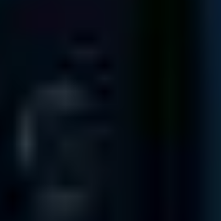
Lyon
Clinique de Donnees, Regus, 132 Rue Bossuet, 69006 Lyon,
France
Dépôt
Relation clients