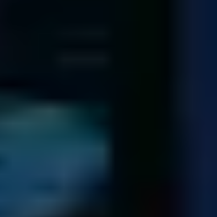
Une fois votre support reçu, nous l’analysons et
déterminons le problème exact.
Nous mettons ensuite tout en oeuvre afin d’accéder à vos
données et les récupérer. Un devis sans obligation de
validation vous sera alors envoyé ainsi que la liste des
données récupérables.
Si cas exceptionnel, il n’est pas possible de récupérer vos
données, nous vous retournons le support via transporteur.
Pour plus d’informations veuillez consulter nos
Conditions de
Renvoi
Retour des données
Nous récupérons les données de votre organisation ...
Nous transférons toutes vos données sur un support neuf.
Une fois le paiement effectué, nous vous renvoyons les
données.
Nous gardons une copie de vos données pendant 7 jours
à compter de l’envoi. Passé cette date, nous les effaçons en
toute sécurité.