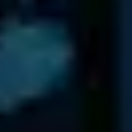
Des professionnels certifiés approuvés par
des entreprises du monde entier
Pour voir nos avis Trustpilot, veuillez activer les cookies analytiques.
Voir le profil Trustpilot
Bureaux Clinique De Données
Paris
Clinique de Donnees, 13 Rue Camille Desmoulins, 92130 Issy-les-
Moulineaux
Dépôt
Récupération rapide
Relation clients