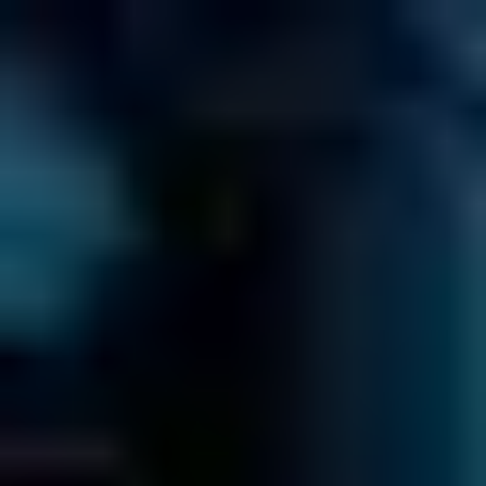
Obtenir un devis
≡
COMBIEN ÇA COÛTE ?
GUIDE DES PRIX