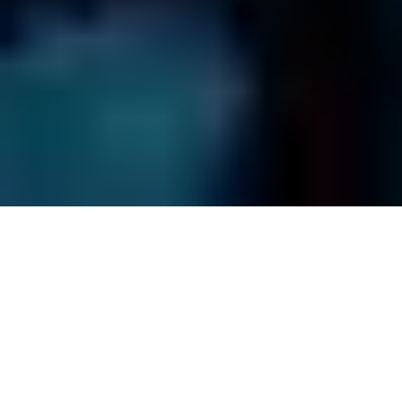
0801 271 016
Termes et Conditions
Conditions de Renvoi
Confidentialité
Questions Fréquentes
Plan du site
© Clinique-De-Donnees
2026