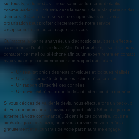
sur tous type de médias – nous sommes fermement établis
comme leader de l’industrie dans le secteur de la récupération des
données. Grâce à notre service de diagnostic gratuit, votre
organisation peut profiter directement de notre service
exceptionnel, sans aucun risque pour vous.
Qu’importe la panne analysée, un diagnostic gratuit sera effectué
avant même d’établir un devis. Afin d’en bénéficier, il suffit de nous
contacter par mail ou téléphone afin qu’un expert rentre en contact
avec vous et puisse commencer son rapport qui inclura :
Un résultat précis des tests physiques et logiques réalisés
Une liste complète de tous les fichiers récupérables
Un rapport d’intégrité des données
Un devis chiffré ainsi que le délai d’extraction des données
Si vous décidez de valider le devis, nous effectuerons un back-up
de vos données sur un nouveau support : clé USB ou disque dur
externe (à votre convenance). Si dans le cas contraire, vous ne
souhaitez pas poursuivre, nous vous renverrons votre média
gratuitement et aucun frais de votre part n'aura été engagé.