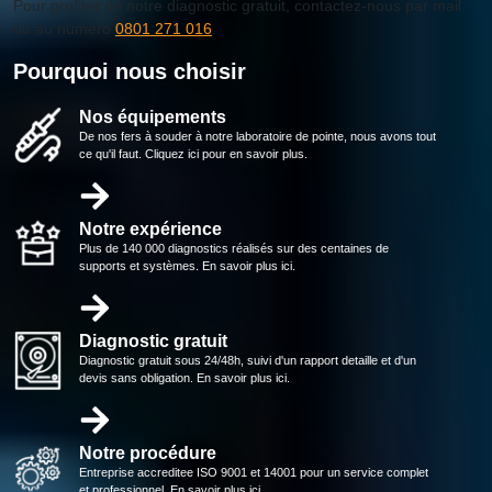
Pour profiter de notre diagnostic gratuit, contactez-nous par mail
ou au numéro
0801 271 016
.
Pourquoi nous choisir
Nos équipements
De nos fers à souder à notre laboratoire de pointe, nous avons tout
ce qu'il faut. Cliquez ici pour en savoir plus.
Notre expérience
Plus de 140 000 diagnostics réalisés sur des centaines de
supports et systèmes. En savoir plus ici.
Diagnostic gratuit
Diagnostic gratuit sous 24/48h, suivi d'un rapport detaille et d'un
devis sans obligation. En savoir plus ici.
Notre procédure
Entreprise accreditee ISO 9001 et 14001 pour un service complet
et professionnel. En savoir plus ici.