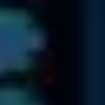
Serveur
Serveur défaillante?
Pas de problème!
En savoir plus
RAID-System
Données RAID inaccessibles ?
Pas de problème !
En savoir plus
SSD
SSD défectueux ?
Pas de problème !
En savoir plus