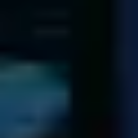
Téléchargez le formulaire et joignez-le au colis
Envoyez le colis via La Poste ou transporteur
formulaire
Vérification
Nous vous présentons un devis comportant la liste des
données récupérées
Une fois votre support reçu, nous l’analysons et
déterminons le problème exact.
Nous mettons ensuite tout en oeuvre afin d’accéder à vos
données et les récupérer. Un devis sans obligation de
validation vous sera alors envoyé ainsi que la liste des
données récupérables.
Si cas exceptionnel, il n’est pas possible de récupérer vos
données, nous vous retournons le support via transporteur.
Pour plus d’informations veuillez consulter nos
Conditions de
Renvoi