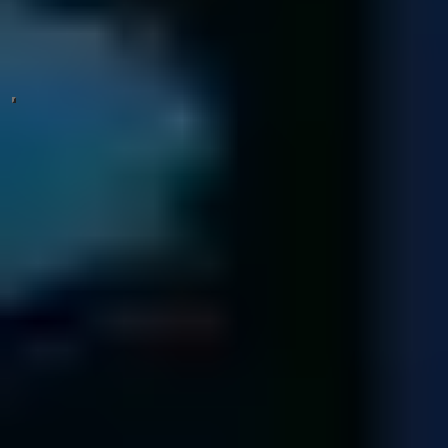
Guide des prix
Complétez notre formulaire pour découvrir 3 prix récents.
Commencer
Notre vidéo vous explique en moins de 2 minutes tout le processus
de récupération de données.
Contactez-nous sans plus attendre au
0801 271 016
3 étapes pour récupérer les données de
votre entreprise
Contact & Diagnostic
Envoyez votre support et un conseiller rentrera en contact
avec vous
Emballez soigneusement le support