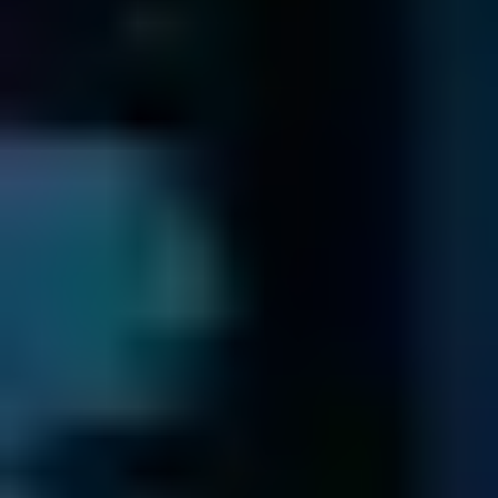
Nous pouvons vous aider qu’importe le problème
En savoir plus
Pour voir nos avis Trustpilot, veuillez activer les cookies
analytiques.
Voir le profil Trustpilot