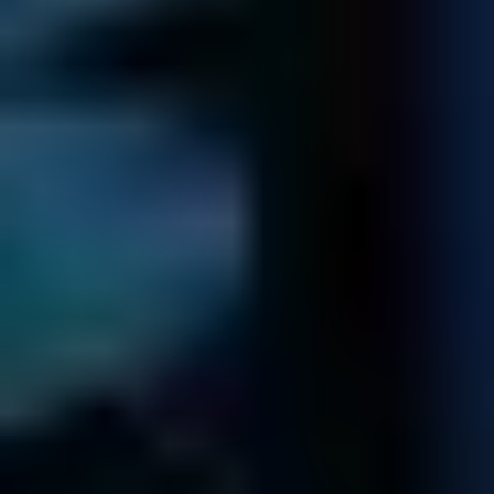
Retour des données
Nous récupérons les données de votre organisation ...
Nous transférons toutes vos données sur un support neuf.
Une fois le paiement effectué, nous vous renvoyons les
données.
Nous gardons une copie de vos données pendant 7 jours
à compter de l’envoi. Passé cette date, nous les effaçons en
toute sécurité.
essayez note diagnostic gratuit