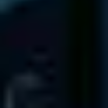
Bureaux Clinique De Données
Paris
Clinique de Donnees, 13 Rue Camille Desmoulins, 92130 Issy-les-
Moulineaux
Dépôt
Récupération rapide
Relation clients
Lyon
Clinique de Donnees, Regus, 132 Rue Bossuet, 69006 Lyon,
France
Dépôt
Relation clients