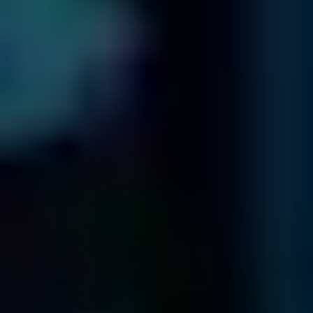
Serveur SQL
Données importantes effaces ?
Pas de problème !
En savoir plus
NAS
NAS Défaillante ?
Pas de problème !
En savoir plus
SAN