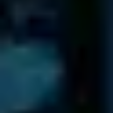
Diagnostics
réalisés depuis 2001
92,5
%
De
taux de réussite
sur nos récupérations
4 / 5
Note Avis Client
TrustPilot
14.322
Pièces détachées
en librairie, garantissant gain de temps et
argent
Des professionnels certifiés approuvés par
des entreprises du monde entier
Pour voir nos avis Trustpilot, veuillez activer les cookies analytiques.
Voir le profil Trustpilot