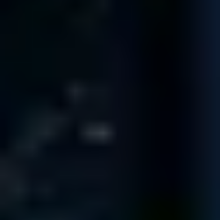
Tous nos techniciens ont déjà analysé plus de 1000 disques durs
!
Rencontrez notre équipe
140.974